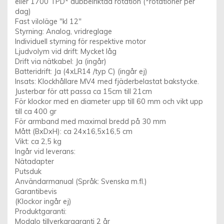
eller 1700 TPD* dubbelriktad rotation (*rotationer per
dag)
Fast viloläge "kl 12"
Styrning: Analog, vridreglage
Individuell styrning för respektive motor
Ljudvolym vid drift: Mycket låg
Drift via nätkabel: Ja (ingår)
Batteridrift: Ja (4xLR14 /typ C) (ingår ej)
Insats: Klockhållare MV4 med fjäderbelastat bakstycke.
Justerbar för att passa ca 15cm till 21cm
För klockor med en diameter upp till 60 mm och vikt upp
till ca 400 gr
För armband med maximal bredd på 30 mm
Mått (BxDxH): ca 24x16,5x16,5 cm
Vikt: ca 2,5 kg
Ingår vid leverans:
Nätadapter
Putsduk
Användarmanual (Språk: Svenska m.fl.)
Garantibevis
(Klockor ingår ej)
Produktgaranti:
Modalo tillverkargaranti 2 år