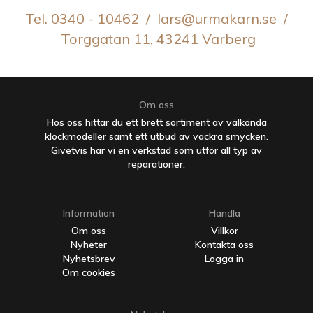
Tel. 0340 - 10462 / lars@urmakarn.se /
Torggatan 11, 43241 Varberg
Om oss
Hos oss hittar du ett brett sortiment av välkända
klockmodeller samt ett utbud av vackra smycken.
Givetvis har vi en verkstad som utför all typ av
reparationer.
Information
Handla
Om oss
Villkor
Nyheter
Kontakta oss
Nyhetsbrev
Logga in
Om cookies