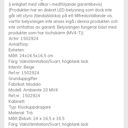
(i enlighet med villkor i medföljande garantibevis)
(Produkten har en diskret LED-belysning som dock inte
går att styra (tända/släcka) på ett tillfredsställande vis,
varför belysningen inte anses ingå i denna produkten och
inte omfattas av garanti. Belysningen fungerar bäst med
produkter som har tochskärm (MV4-T))
Artnr: 1502924
Antal/förp:
Enheten:
Mått: 24x16,5x16,5 cm
Färg: Valnötimitation/Svart, högblank lack
Interiör: Beige
Ref.nr: 1502924
Grunduppgifter
Fabrikat: Modalo
Modell: Ambiente 20 MV4
Ref.nr.: 1502924
Kabinett
Typ: Klockuppdragare
Material: Trä
Mått Øxbxh: 24 x 16,5 x 16,5
Färg: Valnötimitation/Svart, högblank lack