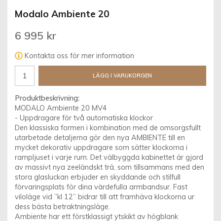
Modalo Ambiente 20
6 995 kr
Kontakta oss för mer information
LÄGG I VARUKORGEN
Produktbeskrivning:
MODALO Ambiente 20 MV4
- Uppdragare för två automatiska klockor
Den klassiska formen i kombination med de omsorgsfullt
utarbetade detaljerna gör den nya AMBIENTE till en
mycket dekorativ uppdragare som sätter klockorna i
rampljuset i varje rum. Det välbyggda kabinettet är gjord
av massivt nya zeeländskt trä, som tillsammans med den
stora glasluckan erbjuder en skyddande och stilfull
förvaringsplats för dina värdefulla armbandsur. Fast
viloläge vid ”kl 12” bidrar till att framhäva klockorna ur
dess bästa betraktningsläge.
Ambiente har ett förstklassigt ytskikt av högblank