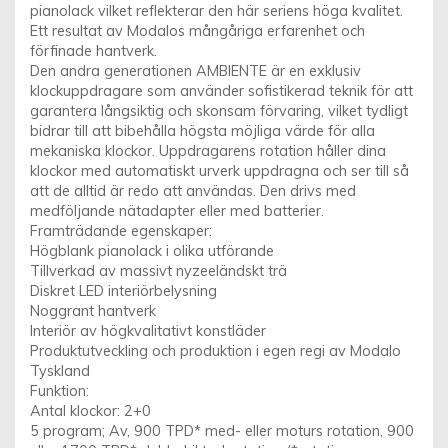
pianolack vilket reflekterar den här seriens höga kvalitet.
Ett resultat av Modalos mångåriga erfarenhet och
förfinade hantverk.
Den andra generationen AMBIENTE är en exklusiv
klockuppdragare som använder sofistikerad teknik för att
garantera långsiktig och skonsam förvaring, vilket tydligt
bidrar till att bibehålla högsta möjliga värde för alla
mekaniska klockor. Uppdragarens rotation håller dina
klockor med automatiskt urverk uppdragna och ser till så
att de alltid är redo att användas. Den drivs med
medföljande nätadapter eller med batterier.
Framträdande egenskaper:
Högblank pianolack i olika utförande
Tillverkad av massivt nyzeeländskt trä
Diskret LED interiörbelysning
Noggrant hantverk
Interiör av högkvalitativt konstläder
Produktutveckling och produktion i egen regi av Modalo
Tyskland
Funktion:
Antal klockor: 2+0
5 program; Av, 900 TPD* med- eller moturs rotation, 900