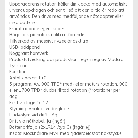
Uppdragarens rotation håller din klocka med automatiskt
urverk uppdragen och ser till så att den alltid är redo att
användas. Den drivs med medföljande nätadapter eller
med batterier.
Framträdande egenskaper:
Högblank pianolack i olika utförande
Tillverkad av massivt nyzeeländskt trä
USB-laddpanel
Noggrant hantverk
Produktutveckling och produktion i egen regi av Modalo
Tyskland
Funktion:
Antal klockor: 1+0
5 program; Av, 900 TPD* med- eller moturs rotation, 900
eller 1700 TPD* dubbelriktad rotation (*rotationer per
dag)
Fast viloläge "kl 12"
Styrning: Analog, vridreglage
Ljudvolym vid drift: Låg
Drift via nätkabel: Ja (ingår)
Batteridrift: Ja (2xLR14 /typ C) (ingår ej)
Insats: Klockhållare MV4 med fjäderbelastat bakstycke.