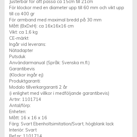
Justerbar för att passa ca 15cm till 21cm
För klockor med en diameter upp till 60 mm och vikt upp
till ca 400 gr
För armband med maximal bredd på 30 mm
Mått (BxDxH): ca 16x16x16 cm
Vikt: ca 1,6 kg
CE-märkt
Ingår vid leverans:
Nätadapter
Putsduk
Användarmanual (Språk: Svenska m.fl.)
Garantibevis
(Klockor ingår ej)
Produktgaranti:
Modalo tillverkargaranti 2 år
(i enlighet med villkor i medföljande garantibevis)
Artnr: 1101714
Antal/förp:
Enheten:
Mått: 16 x 16 x 16
Färg: Svart Ebenholtsimitation/Svart, högblank lack
Interiör: Svart
Ref.nr: 1101714