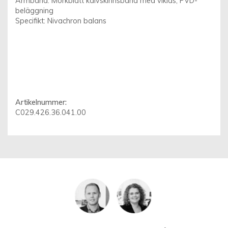
Armband: Mörkblått kalvskinnsband med viklås, PVD-
beläggning
Specifikt: Nivachron balans
Artikelnummer:
C029.426.36.041.00