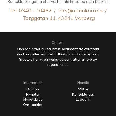
Kontakta oss gärna eller varför inte hälsa på oss i butiken!
Tel. 0340 - 10462 / lars@urmakarn.se /
Torggatan 11, 43241 Varberg
Om oss
Hos oss hittar du ett brett sortiment av välkända
klockmodeller samt ett utbud av vackra smycken.
Givetvis har vi en verkstad som utför all typ av
reparationer.
Information
Handla
Om oss
Villkor
Nyheter
Kontakta oss
Nyhetsbrev
Logga in
Om cookies