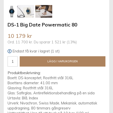
DS-1 Big Date Powermatic 80
10 179 kr
Ord.
11 700 kr
. Du sparar
1 521 kr
(
13
%)
Endast få kvar i lagret (1 st)
LÄGG I VARUKORGEN
Produktbeskrivning:
Boett: DS-konceptet, Rostfritt stål 316L
Boettens diameter: 41.00 mm
Glasring: Rostfritt stål 316L
Glas: Safirglas, Antireflektionsbehandling på en sida
Urtavla: Blå, Index
Urverk: Nivachron, Swiss Made, Mekanisk, automatisk
uppdragning, 80 timmars gångreserv