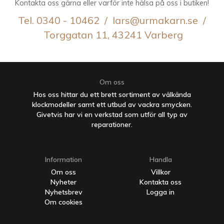
Kontakta oss gärna eller varför inte hälsa på oss i butiken!
Tel. 0340 - 10462 / lars@urmakarn.se /
Torggatan 11, 43241 Varberg
Om oss
Hos oss hittar du ett brett sortiment av välkända
klockmodeller samt ett utbud av vackra smycken.
Givetvis har vi en verkstad som utför all typ av
reparationer.
Information
Handla
Om oss
Villkor
Nyheter
Kontakta oss
Nyhetsbrev
Logga in
Om cookies