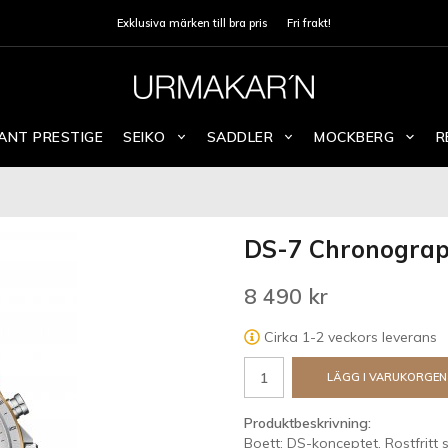
Exklusiva märken till bra pris
Fri frakt!
ANT PRESTIGE
SEIKO
SADDLER
MOCKBERG
R
DS-7 Chronogra
8 490 kr
Cirka 1-2 veckors leverans
LÄGG I VARUKORGEN
Produktbeskrivning:
Boett: DS-konceptet, Rostfritt