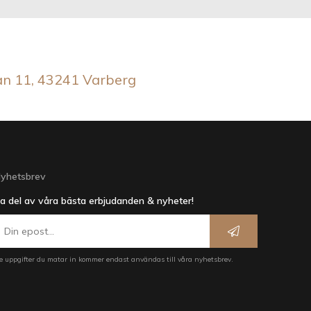
an 11, 43241 Varberg
yhetsbrev
a del av våra bästa erbjudanden & nyheter!
e uppgifter du matar in kommer endast användas till våra nyhetsbrev.