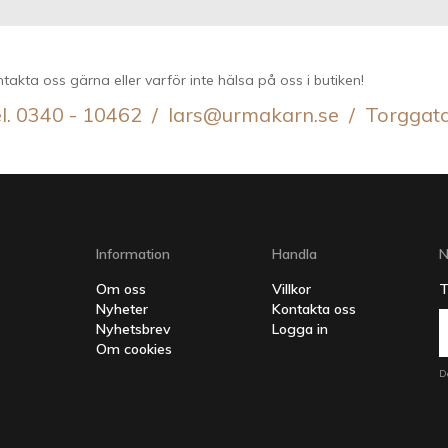
takta oss gärna eller varför inte hälsa på oss i butiken!
l. 0340 - 10462 / lars@urmakarn.se / Torggat
Information
Handla
N
Om oss
Villkor
T
Nyheter
Kontakta oss
Nyhetsbrev
Logga in
Om cookies
D