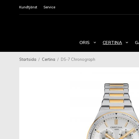
Kundtjänst
Service
ORIS
CERTINA
G
Startsida
/
Certina
/
DS-7 Chronograph