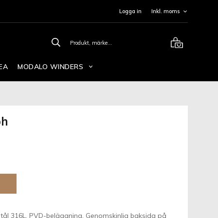
Logga in
EA
MODALO WINDERS
ph
 stål 316L, PVD-beläggning, Genomskinlig baksida på