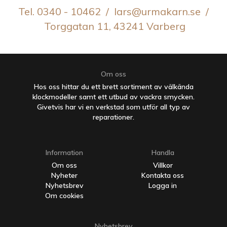
Tel. 0340 - 10462 / lars@urmakarn.se /
Torggatan 11, 43241 Varberg
Om oss
Hos oss hittar du ett brett sortiment av välkända
klockmodeller samt ett utbud av vackra smycken.
Givetvis har vi en verkstad som utför all typ av
reparationer.
Information
Handla
Om oss
Villkor
Nyheter
Kontakta oss
Nyhetsbrev
Logga in
Om cookies
Nyhetsbrev