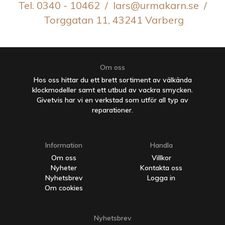
Tel. 0340 - 10462 / lars@urmakarn.se /
Torggatan 11, 43241 Varberg
Om oss
Hos oss hittar du ett brett sortiment av välkända
klockmodeller samt ett utbud av vackra smycken.
Givetvis har vi en verkstad som utför all typ av
reparationer.
Information
Handla
Om oss
Villkor
Nyheter
Kontakta oss
Nyhetsbrev
Logga in
Om cookies
Nyhetsbrev