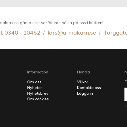
takta oss gärna eller varför inte hälsa på oss i butiken!
l. 0340 - 10462 / lars@urmakarn.se / Torggat
Information
Handla
N
Om oss
Villkor
T
Nyheter
Kontakta oss
Nyhetsbrev
Logga in
Om cookies
D