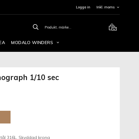
Logga in
EA
MODALO WINDERS
ograph 1/10 sec
 stål 316L, Skyddad krona