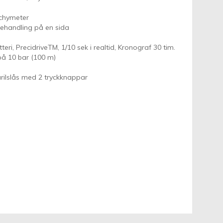
Tachymeter
sbehandling på en sida
eri, PrecidriveTM, 1/10 sek i realtid, Kronograf 30 tim.
 på 10 bar (100 m)
Fjärilslås med 2 tryckknappar