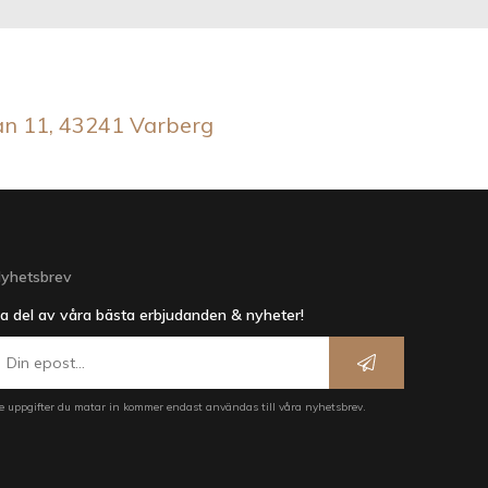
an 11, 43241 Varberg
yhetsbrev
a del av våra bästa erbjudanden & nyheter!
e uppgifter du matar in kommer endast användas till våra nyhetsbrev.