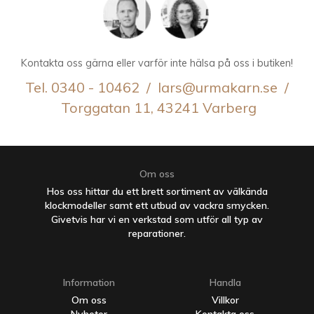
Kontakta oss gärna eller varför inte hälsa på oss i butiken!
Tel. 0340 - 10462 / lars@urmakarn.se /
Torggatan 11, 43241 Varberg
Om oss
Hos oss hittar du ett brett sortiment av välkända
klockmodeller samt ett utbud av vackra smycken.
Givetvis har vi en verkstad som utför all typ av
reparationer.
Information
Handla
Om oss
Villkor