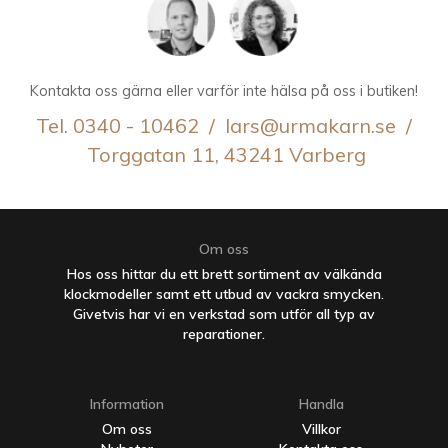
Kontakta oss gärna eller varför inte hälsa på oss i butiken!
Tel. 0340 - 10462 / lars@urmakarn.se /
Torggatan 11, 43241 Varberg
Om oss
Hos oss hittar du ett brett sortiment av välkända
klockmodeller samt ett utbud av vackra smycken.
Givetvis har vi en verkstad som utför all typ av
reparationer.
Information
Handla
Om oss
Villkor