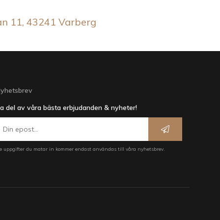
an 11, 43241 Varberg
yhetsbrev
a del av våra bästa erbjudanden & nyheter!
e uppgifter du matar in kommer endast användas till våra nyhetsbrev.