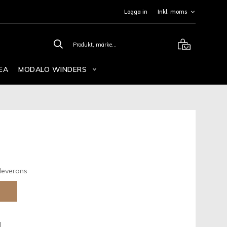
Logga in
EA
MODALO WINDERS
leverans
l