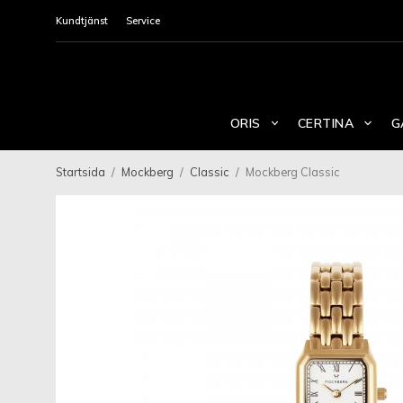
Kundtjänst
Service
ORIS
CERTINA
G
Startsida
/
Mockberg
/
Classic
/
Mockberg Classic