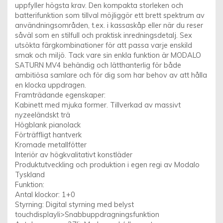
uppfyller högsta krav. Den kompakta storleken och
batterifunktion som tillval möjliggör ett brett spektrum av
användningsområden, t.ex. i kassaskåp eller när du reser
såväl som en stilfull och praktisk inredningsdetalj. Sex
utsökta färgkombinationer för att passa varje enskild
smak och miljö. Tack vare sin enkla funktion är MODALO
SATURN MV4 behändig och lätthanterlig för både
ambitiösa samlare och för dig som har behov av att hålla
en klocka uppdragen.
Framträdande egenskaper:
Kabinett med mjuka former. Tillverkad av massivt
nyzeeländskt trä
Högblank pianolack
Förträffligt hantverk
Kromade metallfötter
Interiör av högkvalitativt konstläder
Produktutveckling och produktion i egen regi av Modalo
Tyskland
Funktion:
Antal klockor: 1+0
Styrning: Digital styrning med belyst
touchdisplayli>Snabbuppdragningsfunktion