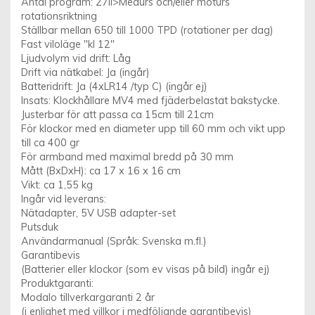
Antal program: 27li>Medurs och/eller moturs
rotationsriktning
Ställbar mellan 650 till 1000 TPD (rotationer per dag)
Fast viloläge "kl 12"
Ljudvolym vid drift: Låg
Drift via nätkabel: Ja (ingår)
Batteridrift: Ja (4xLR14 /typ C) (ingår ej)
Insats: Klockhållare MV4 med fjäderbelastat bakstycke.
Justerbar för att passa ca 15cm till 21cm
För klockor med en diameter upp till 60 mm och vikt upp
till ca 400 gr
För armband med maximal bredd på 30 mm
Mått (BxDxH): ca 17 x 16 x 16 cm
Vikt: ca 1,55 kg
Ingår vid leverans:
Nätadapter, 5V USB adapter-set
Putsduk
Användarmanual (Språk: Svenska m.fl.)
Garantibevis
(Batterier eller klockor (som ev visas på bild) ingår ej)
Produktgaranti:
Modalo tillverkargaranti 2 år
(i enlighet med villkor i medföljande garantibevis)