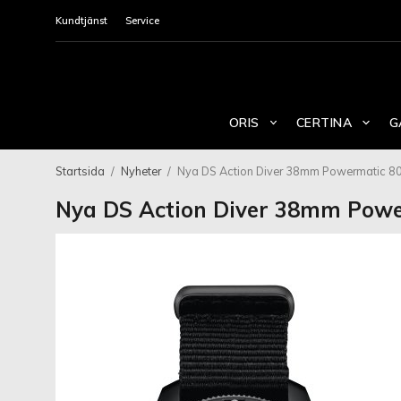
Kundtjänst
Service
ORIS
CERTINA
G
Startsida
/
Nyheter
/
Nya DS Action Diver 38mm Powermatic 80
Nya DS Action Diver 38mm Powe