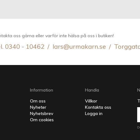
takta oss gärna eller varför inte hälsa på oss i butiken!
l. 0340 - 10462 / lars@urmakarn.se / Torggat
Information
Handla
N
Om oss
Villkor
T
Nyheter
Kontakta oss
Nyhetsbrev
Logga in
Om cookies
D