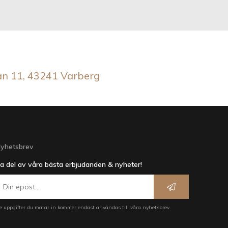
an 11, 43241 Varberg
yhetsbrev
a del av våra bästa erbjudanden & nyheter!
e uppgifter du matar in kommer endast användas till våra nyhetsbrev.