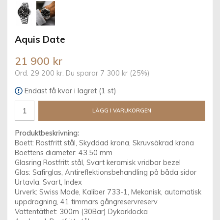
Aquis Date
21 900 kr
Ord.
29 200 kr
. Du sparar
7 300 kr
(
25
%)
Endast få kvar i lagret (1 st)
LÄGG I VARUKORGEN
Produktbeskrivning:
Boett: Rostfritt stål, Skyddad krona, Skruvsäkrad krona
Boettens diameter: 43.50 mm
Glasring Rostfritt stål, Svart keramisk vridbar bezel
Glas: Safirglas, Antireflektionsbehandling på båda sidor
Urtavla: Svart, Index
Urverk: Swiss Made, Kaliber 733-1, Mekanisk, automatisk
uppdragning, 41 timmars gångreservreserv
Vattentäthet: 300m (30Bar) Dykarklocka