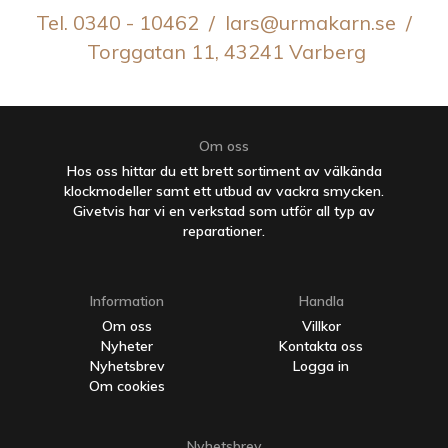
Tel. 0340 - 10462 / lars@urmakarn.se /
Torggatan 11, 43241 Varberg
Om oss
Hos oss hittar du ett brett sortiment av välkända
klockmodeller samt ett utbud av vackra smycken.
Givetvis har vi en verkstad som utför all typ av
reparationer.
Information
Handla
Om oss
Villkor
Nyheter
Kontakta oss
Nyhetsbrev
Logga in
Om cookies
Nyhetsbrev