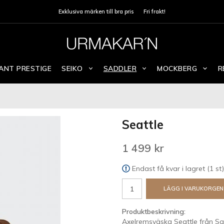
Exklusiva märken till bra pris
Fri frakt!
ANT PRESTIGE
SEIKO
SADDLER
MOCKBERG
R
Seattle
1 499 kr
Endast få kvar i lagret (1 st)
LÄGG I VARUKORGEN
Produktbeskrivning:
Axelremsväska Seattle från Saddl