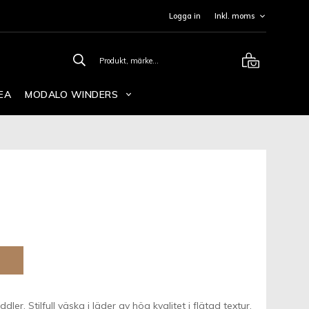
Logga in
EA
MODALO WINDERS
er. Stilfull väska i läder av hög kvalitet i flätad textur.