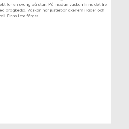
t för en sväng på stan. På insidan väskan finns det tre
med dragkedja. Väskan har justerbar axelrem i läder och
ll. Finns i tre färger.