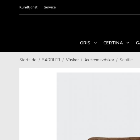
Kundtjänst
Service
ORIS
CERTINA
G
Startsida
/
SADDLER
/
Väskor
/
Axelremsväskor
/
Seattle