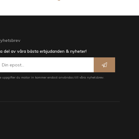
yhetsbrev
a del av våra bästa erbjudanden & nyheter!
e uppgifter du matar in kommer endast användas till våra nyhetsbrev.