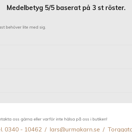
Medelbetyg
5
/5 baserat på
3
st röster.
t behöver lite med sig.
takta oss gärna eller varför inte hälsa på oss i butiken!
l. 0340 - 10462 / lars@urmakarn.se / Torggat