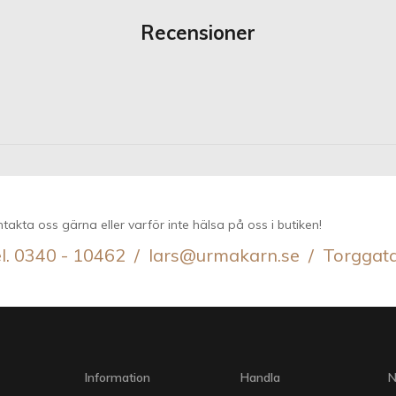
Recensioner
takta oss gärna eller varför inte hälsa på oss i butiken!
l. 0340 - 10462 / lars@urmakarn.se / Torggat
Information
Handla
N