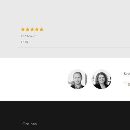
2023-07-05
Erica
Kon
Te
Om oss