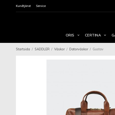
Kundtjänst
Service
ORIS
CERTINA
G
Startsida
/
SADDLER
/
Väskor
/
Datorväskor
/
Gustav