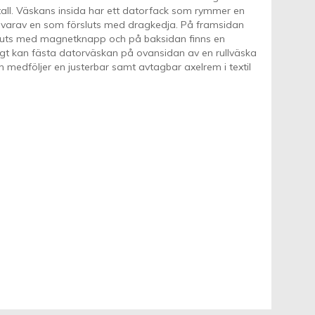
tall. Väskans insida har ett datorfack som rymmer en
kor varav en som försluts med dragkedja. På framsidan
sluts med magnetknapp och på baksidan finns en
gt kan fästa datorväskan på ovansidan av en rullväska
n medföljer en justerbar samt avtagbar axelrem i textil