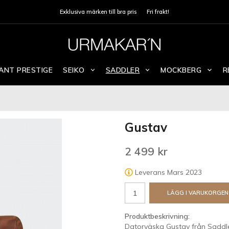
Exklusiva märken till bra pris
Fri frakt!
ANT PRESTIGE
SEIKO
SADDLER
MOCKBERG
R
Gustav
2 499 kr
Leverans Mars 2023
LÄGG I VARUKORGEN
Produktbeskrivning:
Datorväska Gustav från Saddler