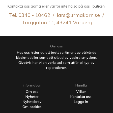
Kontakta oss gärna eller varför inte hälsa på oss i butiken!
Tel. 0340 - 10462 / lars@urmakarn.se /
Torggatan 11, 43241 Varberg
Om oss
Hos oss hittar du ett brett sortiment av välkända
klockmodeller samt ett utbud av vackra smycken.
Givetvis har vi en verkstad som utför all typ av
reparationer.
Information
Handla
Om oss
Villkor
Nyheter
Kontakta oss
Nyhetsbrev
Logga in
Om cookies