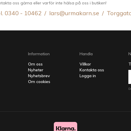
takta oss gärna eller varför inte hälsa på oss i butiken!
l. 0340 - 10462 / lars@urmakarn.se / Torggat
Information
Handla
N
Om oss
Villkor
T
Nyheter
Kontakta oss
Nyhetsbrev
Logga in
Om cookies
D