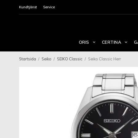
Kundtjänst
Service
ORIS
CERTINA
G
Startsida
/
Seiko
/
SEIKO Classic
/
Seiko Classic Herr