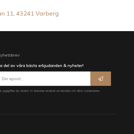
an 11, 43241 Varberg
yhetsbrev
a del av våra bästa erbjudanden & nyheter!
e uppgifter du matar in kommer endast användas till våra nyhetsbrev.