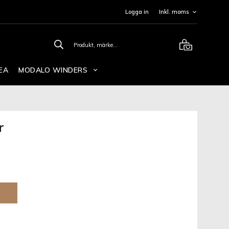
Logga in
EA
MODALO WINDERS
r