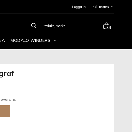
Logga in
EA
MODALO WINDERS
graf
leverans