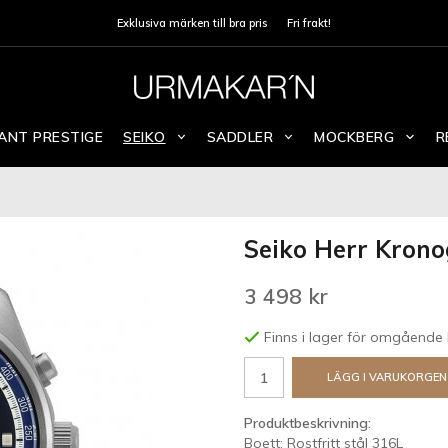
Exklusiva märken till bra pris
Fri frakt!
ANT PRESTIGE
SEIKO
SADDLER
MOCKBERG
R
Seiko Herr Krono
3 498 kr
Finns i lager för omgående 
LÄGG I VARUKORGEN
Produktbeskrivning:
Boett: Rostfritt stål 316L