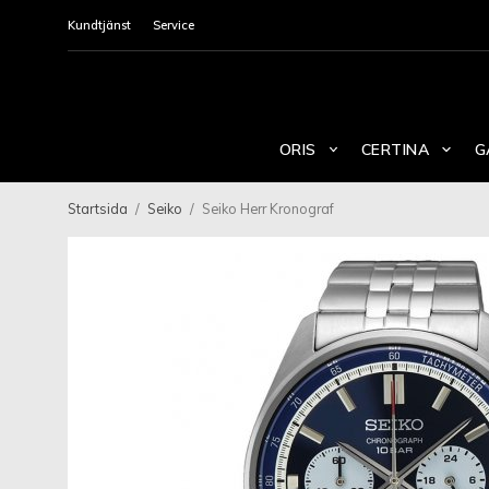
Kundtjänst
Service
ORIS
CERTINA
G
Startsida
/
Seiko
/
Seiko Herr Kronograf