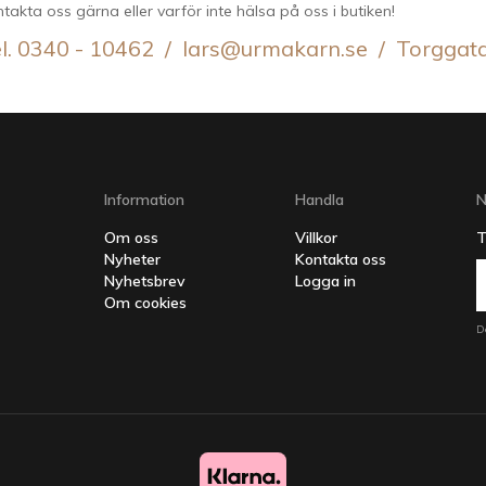
takta oss gärna eller varför inte hälsa på oss i butiken!
l. 0340 - 10462 / lars@urmakarn.se / Torggat
Information
Handla
N
Om oss
Villkor
T
Nyheter
Kontakta oss
Nyhetsbrev
Logga in
Om cookies
D