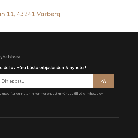
an 11, 43241 Varberg
yhetsbrev
a del av våra bästa erbjudanden & nyheter!
e uppgifter du matar in kommer endast användas till våra nyhetsbrev.