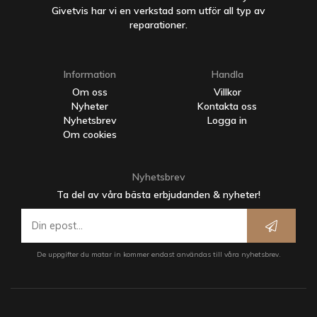
Givetvis har vi en verkstad som utför all typ av
reparationer.
Information
Handla
Om oss
Villkor
Nyheter
Kontakta oss
Nyhetsbrev
Logga in
Om cookies
Nyhetsbrev
Ta del av våra bästa erbjudanden & nyheter!
De uppgifter du matar in kommer endast användas till våra nyhetsbrev.