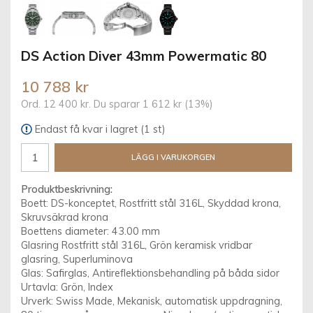
DS Action Diver 43mm Powermatic 80
10 788 kr
Ord.
12 400 kr
. Du sparar
1 612 kr
(
13
%)
Endast få kvar i lagret (1 st)
LÄGG I VARUKORGEN
Produktbeskrivning:
Boett: DS-konceptet, Rostfritt stål 316L, Skyddad krona,
Skruvsäkrad krona
Boettens diameter: 43.00 mm
Glasring Rostfritt stål 316L, Grön keramisk vridbar
glasring, Superluminova
Glas: Safirglas, Antireflektionsbehandling på båda sidor
Urtavla: Grön, Index
Urverk: Swiss Made, Mekanisk, automatisk uppdragning,