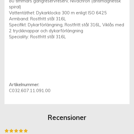
80 timmars gångreservreserv, Nivachron (antimagnetisk
spiral)
Vattentäthet: Dykarklocka 300 m enligt ISO 6425
Armband: Rostfritt stål 316L
Specifikt: Dykarförlängning, Rostfritt stål 316L, Viklås med
2 tryckknappar och dykarförlängning
Speciality: Rostfritt stål 316L
Artikelnummer:
C032.607.11.091.00
Recensioner