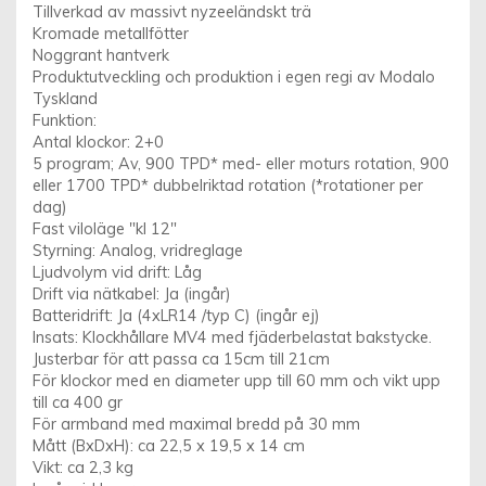
Tillverkad av massivt nyzeeländskt trä
Kromade metallfötter
Noggrant hantverk
Produktutveckling och produktion i egen regi av Modalo
Tyskland
Funktion:
Antal klockor: 2+0
5 program; Av, 900 TPD* med- eller moturs rotation, 900
eller 1700 TPD* dubbelriktad rotation (*rotationer per
dag)
Fast viloläge "kl 12"
Styrning: Analog, vridreglage
Ljudvolym vid drift: Låg
Drift via nätkabel: Ja (ingår)
Batteridrift: Ja (4xLR14 /typ C) (ingår ej)
Insats: Klockhållare MV4 med fjäderbelastat bakstycke.
Justerbar för att passa ca 15cm till 21cm
För klockor med en diameter upp till 60 mm och vikt upp
till ca 400 gr
För armband med maximal bredd på 30 mm
Mått (BxDxH): ca 22,5 x 19,5 x 14 cm
Vikt: ca 2,3 kg