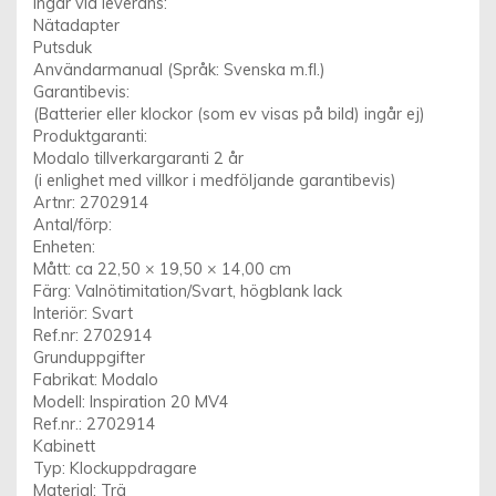
Ingår vid leverans:
Nätadapter
Putsduk
Användarmanual (Språk: Svenska m.fl.)
Garantibevis:
(Batterier eller klockor (som ev visas på bild) ingår ej)
Produktgaranti:
Modalo tillverkargaranti 2 år
(i enlighet med villkor i medföljande garantibevis)
Artnr: 2702914
Antal/förp:
Enheten:
Mått: ca 22,50 × 19,50 × 14,00 cm
Färg: Valnötimitation/Svart, högblank lack
Interiör: Svart
Ref.nr: 2702914
Grunduppgifter
Fabrikat: Modalo
Modell: Inspiration 20 MV4
Ref.nr.: 2702914
Kabinett
Typ: Klockuppdragare
Material: Trä