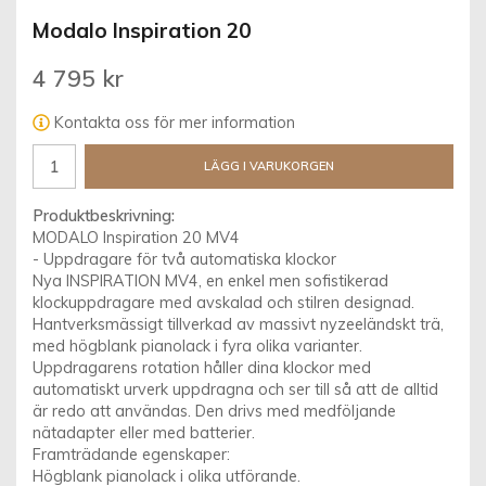
Modalo Inspiration 20
4 795 kr
Kontakta oss för mer information
LÄGG I VARUKORGEN
Produktbeskrivning:
MODALO Inspiration 20 MV4
- Uppdragare för två automatiska klockor
Nya INSPIRATION MV4, en enkel men sofistikerad
klockuppdragare med avskalad och stilren designad.
Hantverksmässigt tillverkad av massivt nyzeeländskt trä,
med högblank pianolack i fyra olika varianter.
Uppdragarens rotation håller dina klockor med
automatiskt urverk uppdragna och ser till så att de alltid
är redo att användas. Den drivs med medföljande
nätadapter eller med batterier.
Framträdande egenskaper:
Högblank pianolack i olika utförande.