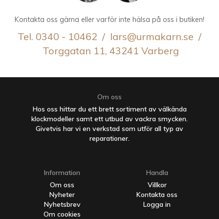
Kontakta oss gärna eller varför inte hälsa på oss i butiken!
Tel. 0340 - 10462 / lars@urmakarn.se /
Torggatan 11, 43241 Varberg
Om oss
Hos oss hittar du ett brett sortiment av välkända
klockmodeller samt ett utbud av vackra smycken.
Givetvis har vi en verkstad som utför all typ av
reparationer.
Information
Handla
Om oss
Villkor
Nyheter
Kontakta oss
Nyhetsbrev
Logga in
Om cookies