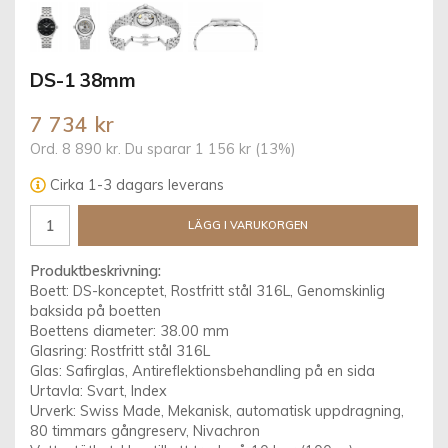
DS-1 38mm
7 734 kr
Ord.
8 890 kr
. Du sparar
1 156 kr
(
13
%)
Cirka 1-3 dagars leverans
LÄGG I VARUKORGEN
Produktbeskrivning:
Boett: DS-konceptet, Rostfritt stål 316L, Genomskinlig
baksida på boetten
Boettens diameter: 38.00 mm
Glasring: Rostfritt stål 316L
Glas: Safirglas, Antireflektionsbehandling på en sida
Urtavla: Svart, Index
Urverk: Swiss Made, Mekanisk, automatisk uppdragning,
80 timmars gångreserv, Nivachron