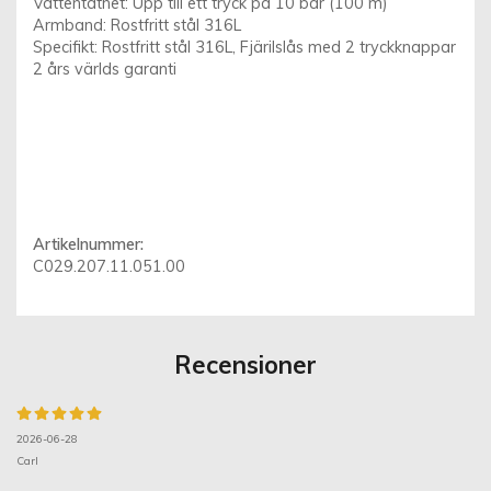
Vattentäthet: Upp till ett tryck på 10 bar (100 m)
Armband: Rostfritt stål 316L
Specifikt: Rostfritt stål 316L, Fjärilslås med 2 tryckknappar
2 års världs garanti
Artikelnummer:
C029.207.11.051.00
Recensioner
2026-06-28
Carl